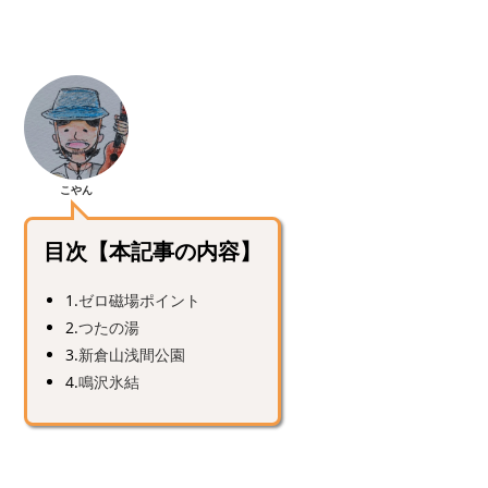
こやん
目次【本記事の内容】
1.
ゼロ磁場ポイント
2.
つたの湯
3.
新倉山浅間公園
4.
鳴沢氷結