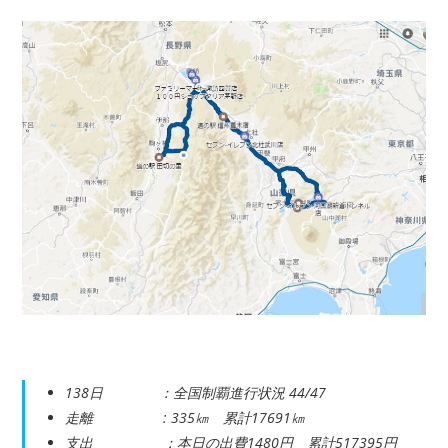
138日 ：全国制覇進行状況 44/47
走離 : 335㎞ 累計17691㎞
支出 ：本日の出費1480円 累計517395円