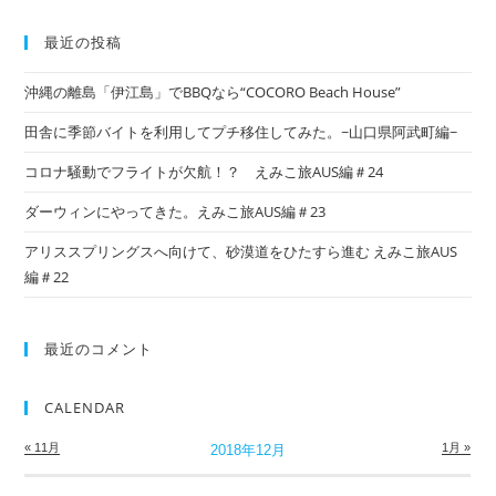
最近の投稿
沖縄の離島「伊江島」でBBQなら“COCORO Beach House”
田舎に季節バイトを利用してプチ移住してみた。~山口県阿武町編~
コロナ騒動でフライトが欠航！？ えみこ旅AUS編＃24
ダーウィンにやってきた。えみこ旅AUS編＃23
アリススプリングスへ向けて、砂漠道をひたすら進む えみこ旅AUS
編＃22
最近のコメント
CALENDAR
« 11月
1月 »
2018年12月