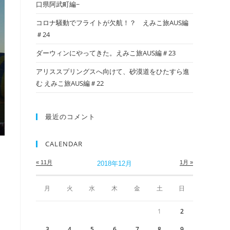
口県阿武町編~
コロナ騒動でフライトが欠航！？ えみこ旅AUS編
＃24
ダーウィンにやってきた。えみこ旅AUS編＃23
アリススプリングスへ向けて、砂漠道をひたすら進
む えみこ旅AUS編＃22
最近のコメント
CALENDAR
« 11月
1月 »
2018年12月
月
火
水
木
金
土
日
1
2
3
4
5
6
7
8
9