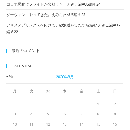
コロナ騒動でフライトが欠航！？ えみこ旅AUS編＃24
ダーウィンにやってきた。えみこ旅AUS編＃23
アリススプリングスへ向けて、砂漠道をひたすら進む えみこ旅AUS
編＃22
最近のコメント
CALENDAR
« 5月
2026年8月
月
火
水
木
金
土
日
1
2
3
4
5
6
7
8
9
10
11
12
13
14
15
16