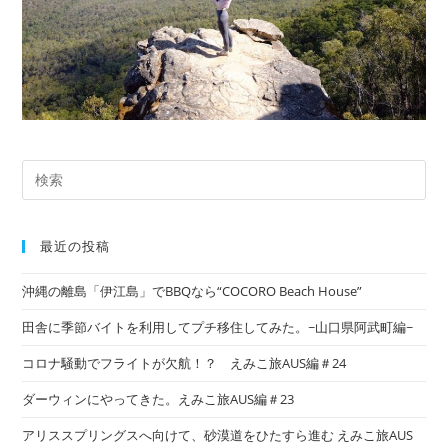
最近の投稿
沖縄の離島「伊江島」でBBQなら“COCORO Beach House”
田舎に季節バイトを利用してプチ移住してみた。~山口県阿武町編~
コロナ騒動でフライトが欠航！？ えみこ旅AUS編＃24
ダーウィンにやってきた。えみこ旅AUS編＃23
アリススプリングスへ向けて、砂漠道をひたすら進む えみこ旅AUS