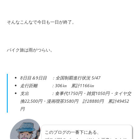
そんなこんなで今日も一日が終了。
バイク旅は雨がつらい。
8日目＆9日目 ：全国制覇進行状況 5/47
走行距離 ：306㎞ 累計1166㎞
支出 ：食事代1750円・雑貨1050円・タイヤ交
換22,500円・漫画喫茶3580円 計28880円 累計49452
円
このブログの一番下にある、