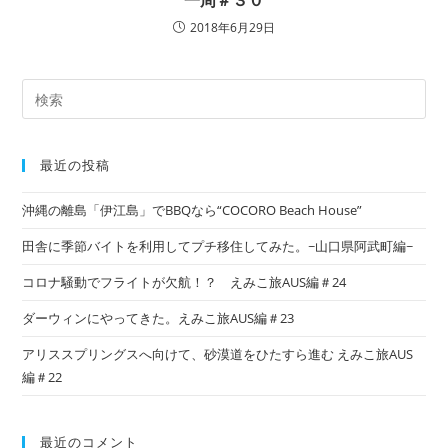
一周＃３０
2018年6月29日
最近の投稿
沖縄の離島「伊江島」でBBQなら“COCORO Beach House”
田舎に季節バイトを利用してプチ移住してみた。~山口県阿武町編~
コロナ騒動でフライトが欠航！？ えみこ旅AUS編＃24
ダーウィンにやってきた。えみこ旅AUS編＃23
アリススプリングスへ向けて、砂漠道をひたすら進む えみこ旅AUS
編＃22
最近のコメント