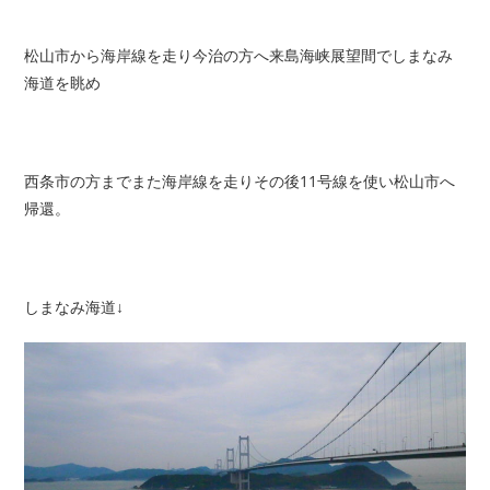
松山市から海岸線を走り今治の方へ
来島海峡展望間
で
しまなみ
海道
を眺め
西条市の方までまた海岸線を走りその後11号線を使い松山市へ
帰還。
しまなみ海道↓