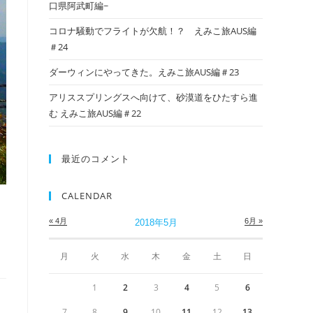
口県阿武町編~
コロナ騒動でフライトが欠航！？ えみこ旅AUS編
＃24
ダーウィンにやってきた。えみこ旅AUS編＃23
アリススプリングスへ向けて、砂漠道をひたすら進
む えみこ旅AUS編＃22
最近のコメント
CALENDAR
« 4月
6月 »
2018年5月
月
火
水
木
金
土
日
1
2
3
4
5
6
7
8
9
10
11
12
13