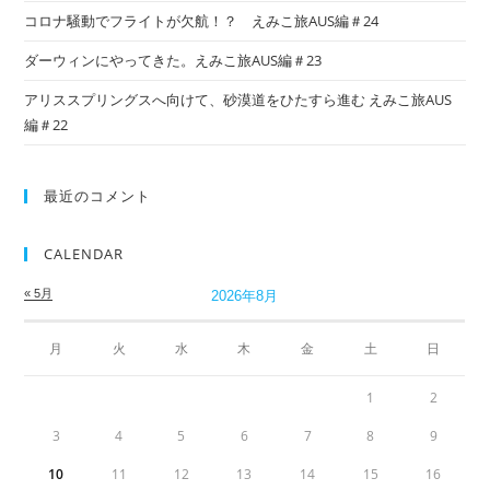
コロナ騒動でフライトが欠航！？ えみこ旅AUS編＃24
ダーウィンにやってきた。えみこ旅AUS編＃23
アリススプリングスへ向けて、砂漠道をひたすら進む えみこ旅AUS
編＃22
最近のコメント
CALENDAR
« 5月
2026年8月
月
火
水
木
金
土
日
1
2
3
4
5
6
7
8
9
10
11
12
13
14
15
16