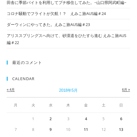
田舎に季節バイトを利用してプチ移住してみた。~山口県阿武町編~
コロナ騒動でフライトが欠航！？ えみこ旅AUS編＃24
ダーウィンにやってきた。えみこ旅AUS編＃23
アリススプリングスへ向けて、砂漠道をひたすら進む えみこ旅AUS
編＃22
最近のコメント
CALENDAR
« 4月
6月 »
2018年5月
月
火
水
木
金
土
日
1
2
3
4
5
6
7
8
9
10
11
12
13