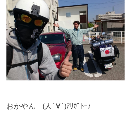
おかやん (人´∀`)ｱﾘｶﾞﾄｰ♪