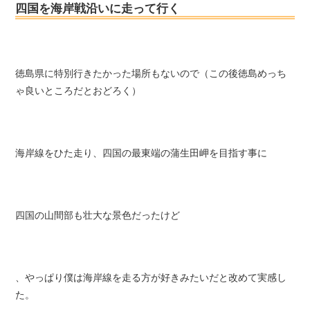
四国を海岸戦沿いに走って行く
徳島県に特別行きたかった場所もないので（この後徳島めっち
ゃ良いところだとおどろく）
海岸線をひた走り、
四国の最東端の蒲生田岬
を目指す事に
四国の山間部も壮大な景色だったけど
、
やっぱり僕は海岸線を走る方が好きみたいだと改めて実感し
た。