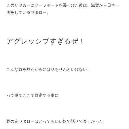
このリヤカーにサーフボードを乗っけた彼は、
滋賀から日本一
周
をしている
ワタロー
。
アグレッシブすぎるぜ！
こんな奴を見たからには話をせんといけない！
って事でここで野宿する事に
案の定ワタローはと
ってもいい奴
で話せて楽しかった