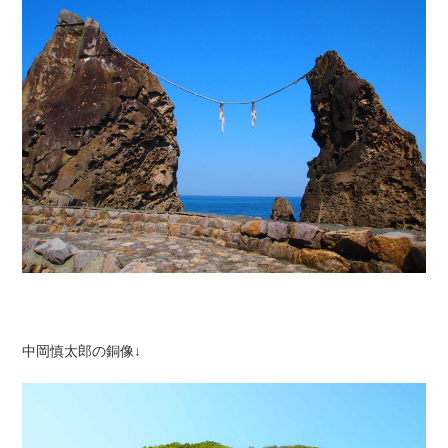
中岡慎太郎の銅像↓