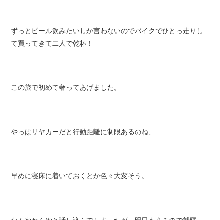
ずっとビール飲みたいしか言わないのでバイクでひとっ走りし
て買ってきて
二人で乾杯
！
この旅で初めて奢ってあげました。
やっぱリヤカーだと行動距離に制限あるのね、
早めに寝床に着いておくとか
色々大変そう
。
なんやかんやと話し込んでしまったが、明日もあるので就寝。