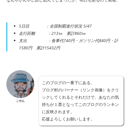
5日目 ：全国制覇進行状況 5/47
走行距離 ：213㎞ 累計860㎞
支出 ：食事代740円・ガソリン代840円・計
1580円 累計15432円
このブログの一番下にある、
ブログ村のバーナー（リンク画像）をクリ
ックしてくれるとそれだけで、あなたの気
こやん
持ちが１票となってこのブログのランキン
に反映されます。
応援よろしくお願いします。