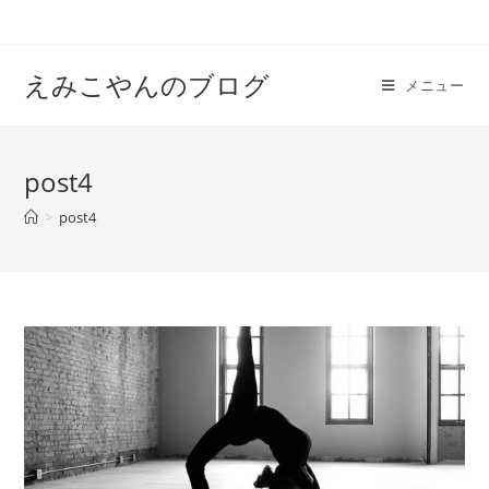
えみこやんのブログ
メニュー
post4
>
post4