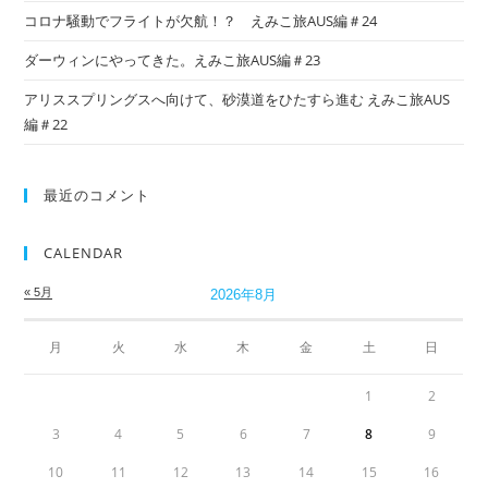
コロナ騒動でフライトが欠航！？ えみこ旅AUS編＃24
ダーウィンにやってきた。えみこ旅AUS編＃23
アリススプリングスへ向けて、砂漠道をひたすら進む えみこ旅AUS
編＃22
最近のコメント
CALENDAR
« 5月
2026年8月
月
火
水
木
金
土
日
1
2
3
4
5
6
7
8
9
10
11
12
13
14
15
16