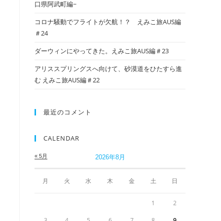
口県阿武町編~
コロナ騒動でフライトが欠航！？ えみこ旅AUS編
＃24
ダーウィンにやってきた。えみこ旅AUS編＃23
アリススプリングスへ向けて、砂漠道をひたすら進
む えみこ旅AUS編＃22
最近のコメント
CALENDAR
« 5月
2026年8月
月
火
水
木
金
土
日
1
2
3
4
5
6
7
8
9