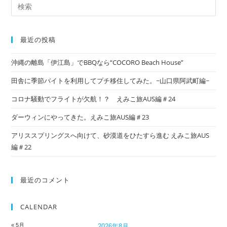
最近の投稿
沖縄の離島「伊江島」でBBQなら“COCORO Beach House”
田舎に季節バイトを利用してプチ移住してみた。~山口県阿武町編~
コロナ騒動でフライトが欠航！？ えみこ旅AUS編＃24
ダーウィンにやってきた。えみこ旅AUS編＃23
アリススプリングスへ向けて、砂漠道をひたすら進む えみこ旅AUS
編＃22
最近のコメント
CALENDAR
« 5月
2026年8月