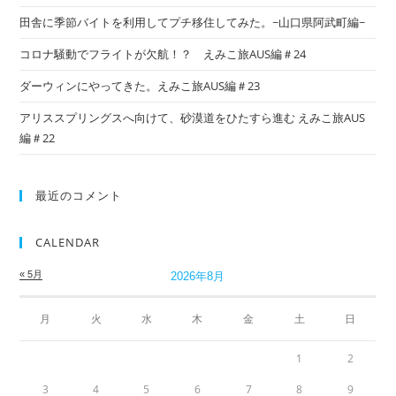
田舎に季節バイトを利用してプチ移住してみた。~山口県阿武町編~
コロナ騒動でフライトが欠航！？ えみこ旅AUS編＃24
ダーウィンにやってきた。えみこ旅AUS編＃23
アリススプリングスへ向けて、砂漠道をひたすら進む えみこ旅AUS
編＃22
最近のコメント
CALENDAR
« 5月
2026年8月
月
火
水
木
金
土
日
1
2
3
4
5
6
7
8
9