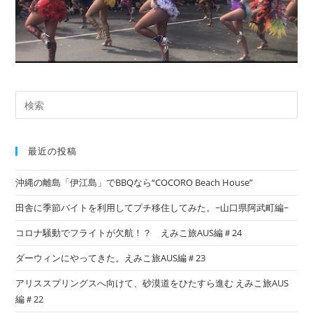
最近の投稿
沖縄の離島「伊江島」でBBQなら“COCORO Beach House”
田舎に季節バイトを利用してプチ移住してみた。~山口県阿武町編~
コロナ騒動でフライトが欠航！？ えみこ旅AUS編＃24
ダーウィンにやってきた。えみこ旅AUS編＃23
アリススプリングスへ向けて、砂漠道をひたすら進む えみこ旅AUS
編＃22