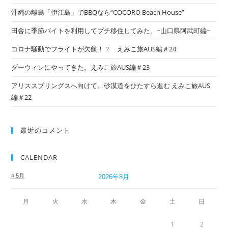
沖縄の離島「伊江島」でBBQなら“COCORO Beach House”
田舎に季節バイトを利用してプチ移住してみた。~山口県阿武町編~
コロナ騒動でフライトが欠航！？ えみこ旅AUS編＃24
ダーウィンにやってきた。えみこ旅AUS編＃23
アリススプリングスへ向けて、砂漠道をひたすら進む えみこ旅AUS
編＃22
最近のコメント
CALENDAR
« 5月
2026年8月
月
火
水
木
金
土
日
1
2