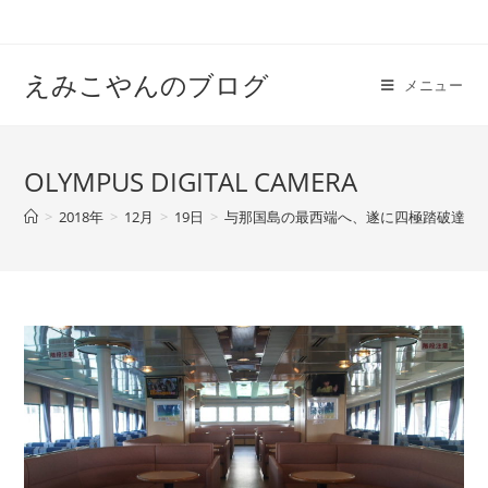
えみこやんのブログ
メニュー
OLYMPUS DIGITAL CAMERA
>
2018年
>
12月
>
19日
>
与那国島の最西端へ、遂に四極踏破達成！