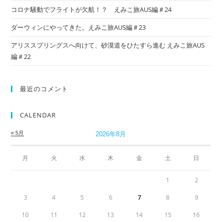
コロナ騒動でフライトが欠航！？ えみこ旅AUS編＃24
ダーウィンにやってきた。えみこ旅AUS編＃23
アリススプリングスへ向けて、砂漠道をひたすら進む えみこ旅AUS
編＃22
最近のコメント
CALENDAR
« 5月
2026年8月
月
火
水
木
金
土
日
1
2
3
4
5
6
7
8
9
10
11
12
13
14
15
16