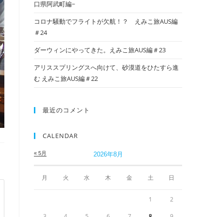
口県阿武町編~
コロナ騒動でフライトが欠航！？ えみこ旅AUS編
＃24
ダーウィンにやってきた。えみこ旅AUS編＃23
アリススプリングスへ向けて、砂漠道をひたすら進
む えみこ旅AUS編＃22
最近のコメント
CALENDAR
« 5月
2026年8月
月
火
水
木
金
土
日
1
2
3
4
5
6
7
8
9