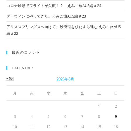
コロナ騒動でフライトが欠航！？ えみこ旅AUS編＃24
ダーウィンにやってきた。えみこ旅AUS編＃23
アリススプリングスへ向けて、砂漠道をひたすら進む えみこ旅AUS
編＃22
最近のコメント
CALENDAR
« 5月
2026年8月
月
火
水
木
金
土
日
1
2
3
4
5
6
7
8
9
10
11
12
13
14
15
16