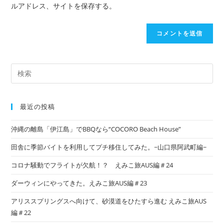
ルアドレス、サイトを保存する。
最近の投稿
沖縄の離島「伊江島」でBBQなら“COCORO Beach House”
田舎に季節バイトを利用してプチ移住してみた。~山口県阿武町編~
コロナ騒動でフライトが欠航！？ えみこ旅AUS編＃24
ダーウィンにやってきた。えみこ旅AUS編＃23
アリススプリングスへ向けて、砂漠道をひたすら進む えみこ旅AUS
編＃22