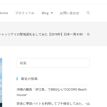
Home
プロフィール
Blog
お問い合わせ
キャッツアイの聖地巡礼をしてみた【2018年】日本一周＃80
>
OLYMPUS DIG
最近の投稿
沖縄の離島「伊江島」でBBQなら“COCORO Beach
House”
田舎に季節バイトを利用してプチ移住してみた。~山