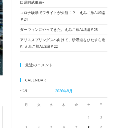
口県阿武町編~
コロナ騒動でフライトが欠航！？ えみこ旅AUS編
＃24
ダーウィンにやってきた。えみこ旅AUS編＃23
アリススプリングスへ向けて、砂漠道をひたすら進
む えみこ旅AUS編＃22
最近のコメント
CALENDAR
« 5月
2026年8月
月
火
水
木
金
土
日
1
2
3
4
5
6
7
8
9