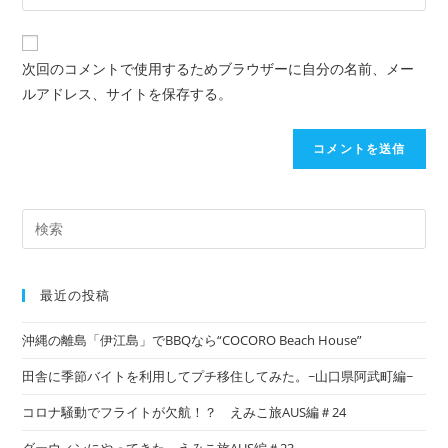
次回のコメントで使用するためブラウザーに自分の名前、メー
ルアドレス、サイトを保存する。
最近の投稿
沖縄の離島「伊江島」でBBQなら“COCORO Beach House”
田舎に季節バイトを利用してプチ移住してみた。~山口県阿武町編~
コロナ騒動でフライトが欠航！？ えみこ旅AUS編＃24
ダーウィンにやってきた。えみこ旅AUS編＃23