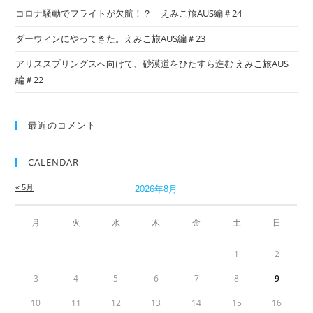
コロナ騒動でフライトが欠航！？ えみこ旅AUS編＃24
ダーウィンにやってきた。えみこ旅AUS編＃23
アリススプリングスへ向けて、砂漠道をひたすら進む えみこ旅AUS
編＃22
最近のコメント
CALENDAR
« 5月
2026年8月
月
火
水
木
金
土
日
1
2
3
4
5
6
7
8
9
10
11
12
13
14
15
16