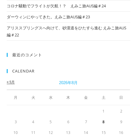
コロナ騒動でフライトが欠航！？ えみこ旅AUS編＃24
ダーウィンにやってきた。えみこ旅AUS編＃23
アリススプリングスへ向けて、砂漠道をひたすら進む えみこ旅AUS
編＃22
最近のコメント
CALENDAR
« 5月
2026年8月
月
火
水
木
金
土
日
1
2
3
4
5
6
7
8
9
10
11
12
13
14
15
16