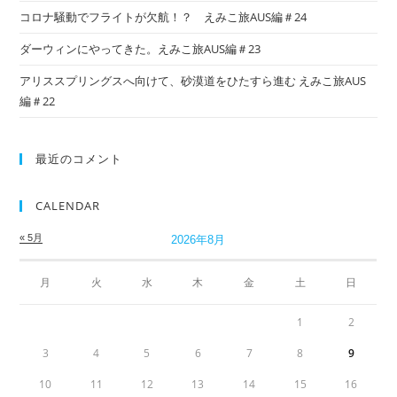
コロナ騒動でフライトが欠航！？ えみこ旅AUS編＃24
ダーウィンにやってきた。えみこ旅AUS編＃23
アリススプリングスへ向けて、砂漠道をひたすら進む えみこ旅AUS
編＃22
最近のコメント
CALENDAR
« 5月
2026年8月
月
火
水
木
金
土
日
1
2
3
4
5
6
7
8
9
10
11
12
13
14
15
16