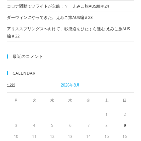
コロナ騒動でフライトが欠航！？ えみこ旅AUS編＃24
ダーウィンにやってきた。えみこ旅AUS編＃23
アリススプリングスへ向けて、砂漠道をひたすら進む えみこ旅AUS
編＃22
最近のコメント
CALENDAR
« 5月
2026年8月
月
火
水
木
金
土
日
1
2
3
4
5
6
7
8
9
10
11
12
13
14
15
16