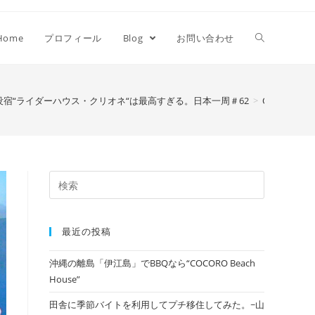
Home
プロフィール
Blog
お問い合わせ
没宿“ライダーハウス・クリオネ“は最高すぎる。日本一周＃62
>
OLYMPUS DI
最近の投稿
沖縄の離島「伊江島」でBBQなら“COCORO Beach
House”
田舎に季節バイトを利用してプチ移住してみた。~山