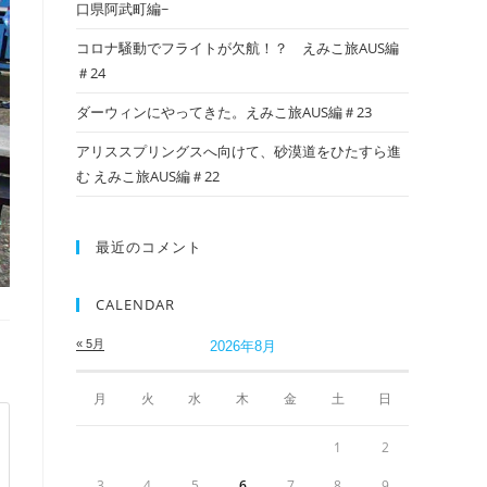
口県阿武町編~
コロナ騒動でフライトが欠航！？ えみこ旅AUS編
＃24
ダーウィンにやってきた。えみこ旅AUS編＃23
アリススプリングスへ向けて、砂漠道をひたすら進
む えみこ旅AUS編＃22
最近のコメント
CALENDAR
« 5月
2026年8月
月
火
水
木
金
土
日
1
2
3
4
5
6
7
8
9