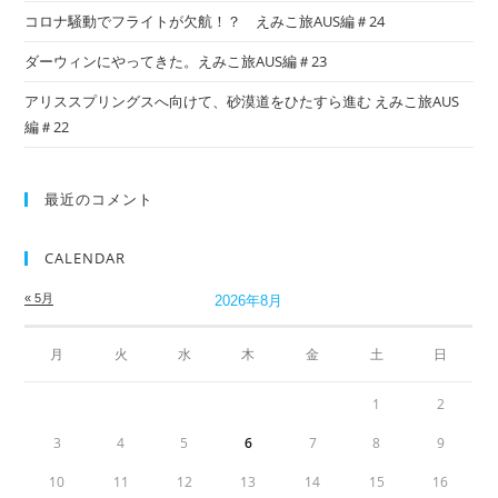
コロナ騒動でフライトが欠航！？ えみこ旅AUS編＃24
ダーウィンにやってきた。えみこ旅AUS編＃23
アリススプリングスへ向けて、砂漠道をひたすら進む えみこ旅AUS
編＃22
最近のコメント
CALENDAR
« 5月
2026年8月
月
火
水
木
金
土
日
1
2
3
4
5
6
7
8
9
10
11
12
13
14
15
16