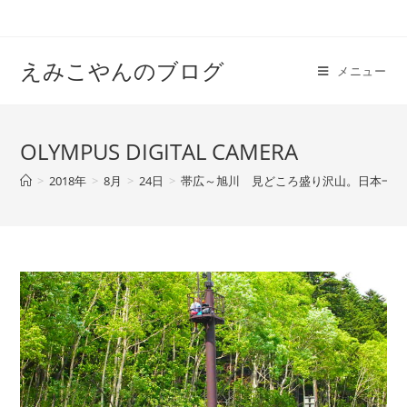
えみこやんのブログ
メニュー
OLYMPUS DIGITAL CAMERA
>
2018年
>
8月
>
24日
>
帯広～旭川 見どころ盛り沢山。日本一周