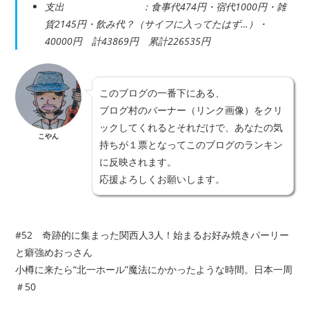
支出 ：食事代474円・宿代1000円・雑
貨2145円・飲み代？（サイフに入ってたはず…）・
40000円 計43869円 累計226535円
このブログの一番下にある、
ブログ村のバーナー（リンク画像）をクリ
ックしてくれるとそれだけで、あなたの気
こやん
持ちが１票となってこのブログのランキン
に反映されます。
応援よろしくお願いします。
#52 奇跡的に集まった関西人3人！始まるお好み焼きパーリー
と癖強めおっさん
小樽に来たら“北一ホール”魔法にかかったような時間。日本一周
＃50