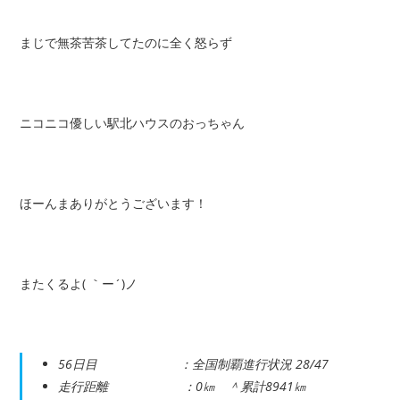
まじで無茶苦茶してたのに全く怒らず
ニコニコ優しい駅北ハウスのおっちゃん
ほーんまありがとうございます！
またくるよ( ｀ー´)ノ
56日目 ：全国制覇進行状況 28/47
走行距離 ：0㎞ ＾累計8941㎞