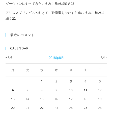
ダーウィンにやってきた。えみこ旅AUS編＃23
アリススプリングスへ向けて、砂漠道をひたすら進む えみこ旅AUS
編＃22
最近のコメント
CALENDAR
« 7月
9月 »
2018年8月
月
火
水
木
金
土
日
1
2
3
4
5
6
7
8
9
10
11
12
13
14
15
16
17
18
19
20
21
22
23
24
25
26