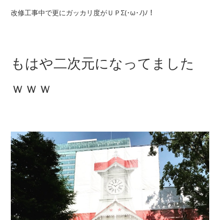
改修工事中で更にガッカリ度がＵＰΣ(･ω･ﾉ)ﾉ！
もはや二次元になってました
ｗｗｗ