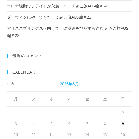
コロナ騒動でフライトが欠航！？ えみこ旅AUS編＃24
ダーウィンにやってきた。えみこ旅AUS編＃23
アリススプリングスへ向けて、砂漠道をひたすら進む えみこ旅AUS
編＃22
最近のコメント
CALENDAR
« 5月
2026年8月
月
火
水
木
金
土
日
1
2
3
4
5
6
7
8
9
10
11
12
13
14
15
16