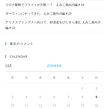
コロナ騒動でフライトが欠航！？ えみこ旅AUS編＃24
ダーウィンにやってきた。えみこ旅AUS編＃23
アリススプリングスへ向けて、砂漠道をひたすら進む えみこ旅AUS
編＃22
最近のコメント
CALENDAR
« 5月
2026年8月
月
火
水
木
金
土
日
1
2
3
4
5
6
7
8
9
10
11
12
13
14
15
16