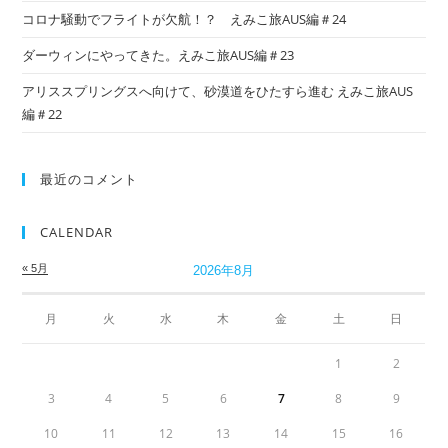
コロナ騒動でフライトが欠航！？ えみこ旅AUS編＃24
ダーウィンにやってきた。えみこ旅AUS編＃23
アリススプリングスへ向けて、砂漠道をひたすら進む えみこ旅AUS
編＃22
最近のコメント
CALENDAR
« 5月
2026年8月
月
火
水
木
金
土
日
1
2
3
4
5
6
7
8
9
10
11
12
13
14
15
16