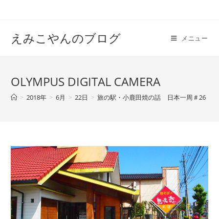
えみこやんのブログ
メニュー
OLYMPUS DIGITAL CAMERA
>
2018年
>
6月
>
22日
>
旅の駅・小鹿田焼の話 日本一周＃26
>
O