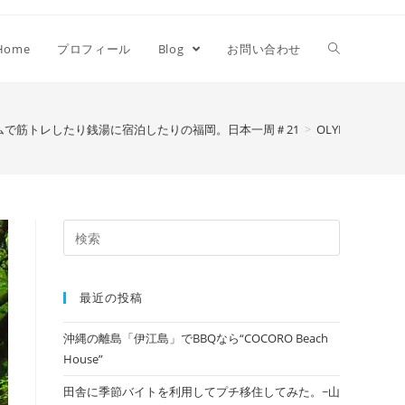
Home
プロフィール
Blog
お問い合わせ
ムで筋トレしたり銭湯に宿泊したりの福岡。日本一周＃21
>
OLYMPUS DIGIT
最近の投稿
沖縄の離島「伊江島」でBBQなら“COCORO Beach
House”
田舎に季節バイトを利用してプチ移住してみた。~山