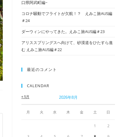
口県阿武町編~
コロナ騒動でフライトが欠航！？ えみこ旅AUS編
＃24
ダーウィンにやってきた。えみこ旅AUS編＃23
アリススプリングスへ向けて、砂漠道をひたすら進
む えみこ旅AUS編＃22
最近のコメント
CALENDAR
« 5月
2026年8月
月
火
水
木
金
土
日
1
2
3
4
5
6
7
8
9