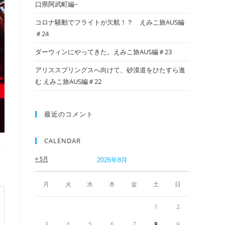
口県阿武町編~
コロナ騒動でフライトが欠航！？ えみこ旅AUS編
＃24
ダーウィンにやってきた。えみこ旅AUS編＃23
アリススプリングスへ向けて、砂漠道をひたすら進
む えみこ旅AUS編＃22
最近のコメント
CALENDAR
« 5月
2026年8月
月
火
水
木
金
土
日
1
2
3
4
5
6
7
8
9