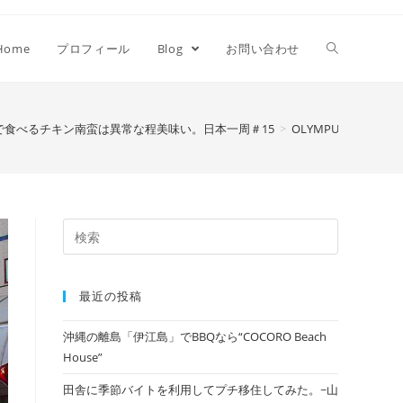
Home
プロフィール
Blog
お問い合わせ
で食べるチキン南蛮は異常な程美味い。日本一周＃15
>
OLYMPUS DIGITAL 
最近の投稿
沖縄の離島「伊江島」でBBQなら“COCORO Beach
House”
田舎に季節バイトを利用してプチ移住してみた。~山