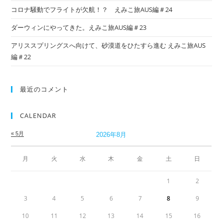
コロナ騒動でフライトが欠航！？ えみこ旅AUS編＃24
ダーウィンにやってきた。えみこ旅AUS編＃23
アリススプリングスへ向けて、砂漠道をひたすら進む えみこ旅AUS
編＃22
最近のコメント
CALENDAR
« 5月
2026年8月
月
火
水
木
金
土
日
1
2
3
4
5
6
7
8
9
10
11
12
13
14
15
16