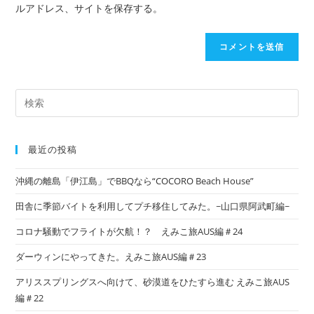
ルアドレス、サイトを保存する。
最近の投稿
沖縄の離島「伊江島」でBBQなら“COCORO Beach House”
田舎に季節バイトを利用してプチ移住してみた。~山口県阿武町編~
コロナ騒動でフライトが欠航！？ えみこ旅AUS編＃24
ダーウィンにやってきた。えみこ旅AUS編＃23
アリススプリングスへ向けて、砂漠道をひたすら進む えみこ旅AUS
編＃22