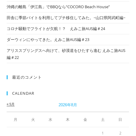
沖縄の離島「伊江島」でBBQなら“COCORO Beach House”
田舎に季節バイトを利用してプチ移住してみた。~山口県阿武町編~
コロナ騒動でフライトが欠航！？ えみこ旅AUS編＃24
ダーウィンにやってきた。えみこ旅AUS編＃23
アリススプリングスへ向けて、砂漠道をひたすら進む えみこ旅AUS
編＃22
最近のコメント
CALENDAR
« 5月
2026年8月
月
火
水
木
金
土
日
1
2