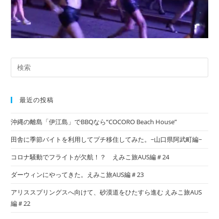
最近の投稿
沖縄の離島「伊江島」でBBQなら“COCORO Beach House”
田舎に季節バイトを利用してプチ移住してみた。~山口県阿武町編~
コロナ騒動でフライトが欠航！？ えみこ旅AUS編＃24
ダーウィンにやってきた。えみこ旅AUS編＃23
アリススプリングスへ向けて、砂漠道をひたすら進む えみこ旅AUS
編＃22