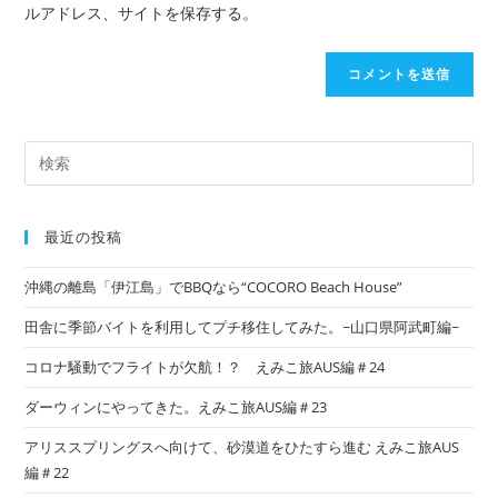
ルアドレス、サイトを保存する。
最近の投稿
沖縄の離島「伊江島」でBBQなら“COCORO Beach House”
田舎に季節バイトを利用してプチ移住してみた。~山口県阿武町編~
コロナ騒動でフライトが欠航！？ えみこ旅AUS編＃24
ダーウィンにやってきた。えみこ旅AUS編＃23
アリススプリングスへ向けて、砂漠道をひたすら進む えみこ旅AUS
編＃22