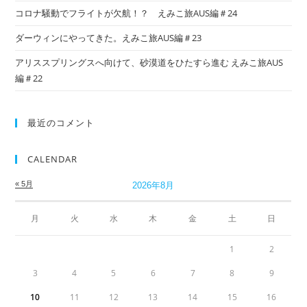
コロナ騒動でフライトが欠航！？ えみこ旅AUS編＃24
ダーウィンにやってきた。えみこ旅AUS編＃23
アリススプリングスへ向けて、砂漠道をひたすら進む えみこ旅AUS
編＃22
最近のコメント
CALENDAR
« 5月
2026年8月
月
火
水
木
金
土
日
1
2
3
4
5
6
7
8
9
10
11
12
13
14
15
16